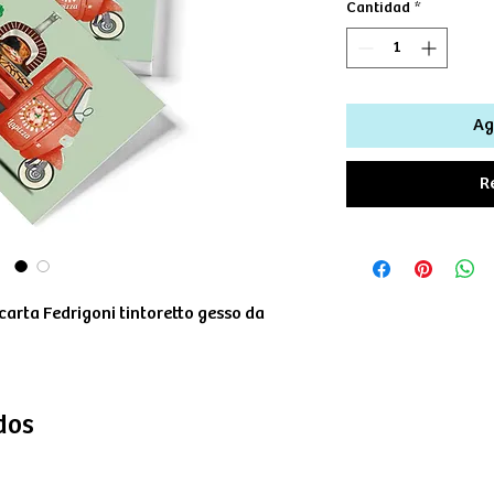
Cantidad
*
Ag
R
arta Fedrigoni tintoretto gesso da
dos