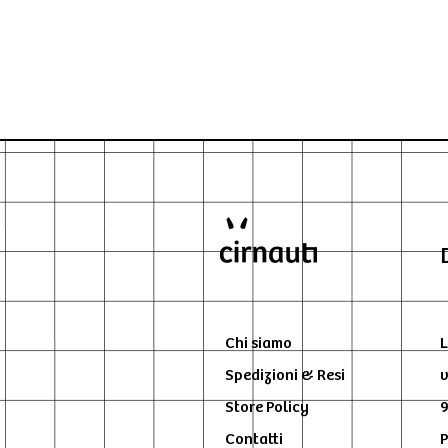
Chi siamo
L
Spedizioni & Resi
v
Store Policy
9
Contatti
P