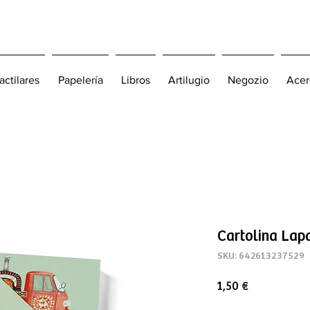
actilares
Papelería
Libros
Artilugio
Negozio
Acer
Cartolina Lapa
SKU: 642613237529
Precio
1,50 €