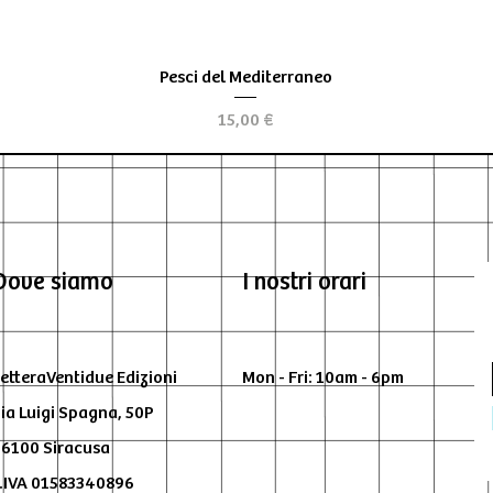
Vista rápida
Pesci del Mediterraneo
Precio
15,00 €
Dove siamo
I nostri orari
etteraVentidue Edizioni
Mon - Fri: 10am - 6pm
ia Luigi Spagna, 50P
6100 Siracusa
.IVA 01583340896