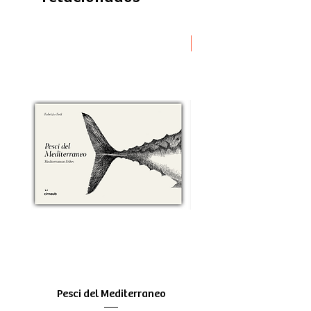
Novità
Pesci del Mediterraneo
Greek Tragedy - for be