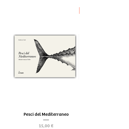
Novità
Pesci del Mediterraneo
Greek Tragedy - for be
Precio
15,00 €