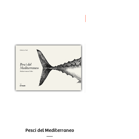
Novità
Pesci del Mediterraneo
Greek Tragedy - for be