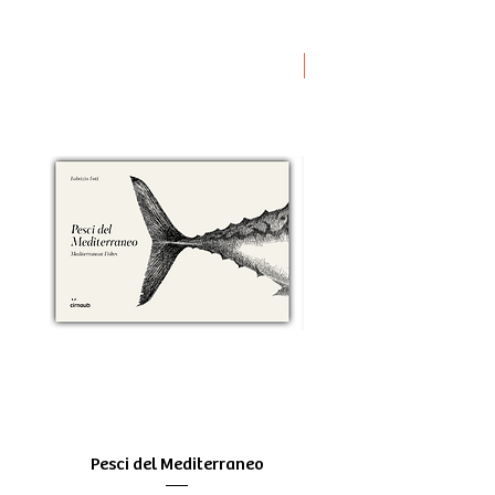
Novità
Pesci del Mediterraneo
Greek Tragedy - for be