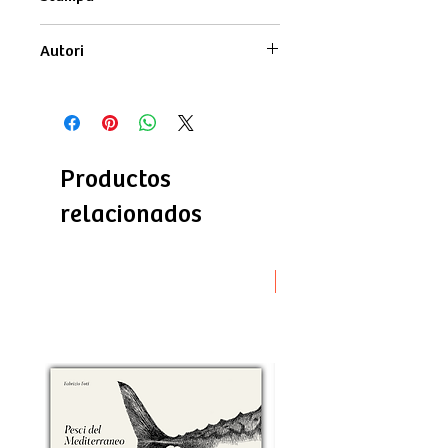
monochrome
Autori
Testi di
Lucia Moschella
Disegni di
Fabrizio Foti
Productos
relacionados
Novità