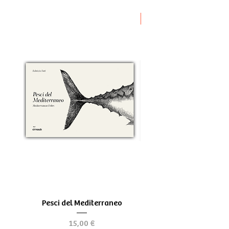
Novità
Pesci del Mediterraneo
Greek Tragedy - for be
Precio
15,00 €