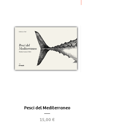
Novità
Pesci del Mediterraneo
Greek Tragedy - for be
Precio
15,00 €