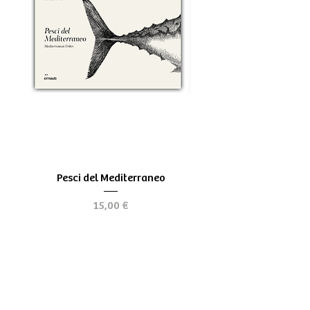
Pesci del Mediterraneo
Greek Tragedy - for be
Precio
15,00 €
Chi siamo