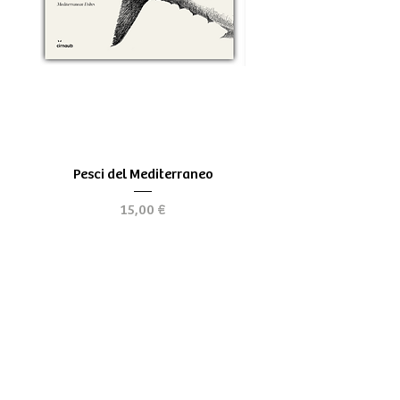
Pesci del Mediterraneo
Greek Tragedy - for be
Precio
15,00 €
Chi siamo
Spedizioni & Resi
Store Policy